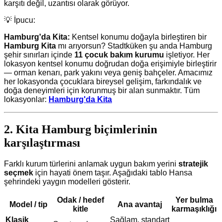
karşıtı değil, uzantısı olarak görüyor.
💡 İpucu:
Hamburg'da Kita:
Kentsel konumu doğayla birleştiren bir
Hamburg Kita
mı arıyorsun? Stadtküken şu anda Hamburg
şehir sınırları içinde
11 çocuk bakım kurumu
işletiyor. Her
lokasyon kentsel konumu doğrudan doğa erişimiyle birleştirir
— orman kenarı, park yakını veya geniş bahçeler. Amacımız
her lokasyonda çocuklara bireysel gelişim, farkındalık ve
doğa deneyimleri için korunmuş bir alan sunmaktır. Tüm
lokasyonlar:
Hamburg'da Kita
2. Kita Hamburg biçimlerinin
karşılaştırması
Farklı kurum türlerini anlamak uygun bakım yerini
stratejik
seçmek
için hayati önem taşır. Aşağıdaki tablo Hansa
şehrindeki yaygın modelleri gösterir.
Odak / hedef
Yer bulma
Model / tip
Ana avantaj
kitle
karmaşıklığı
Klasik
Sağlam, standart