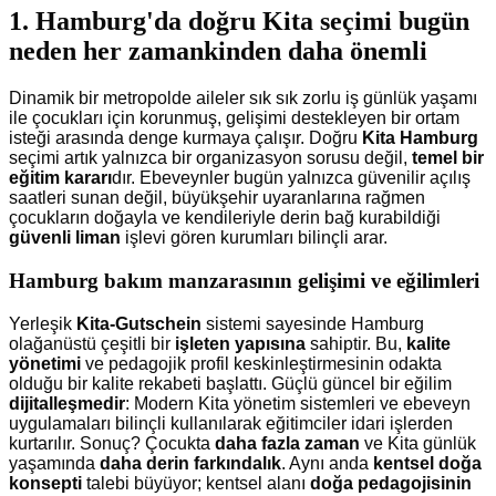
1. Hamburg'da doğru Kita seçimi bugün
neden her zamankinden daha önemli
Dinamik bir metropolde aileler sık sık zorlu iş günlük yaşamı
ile çocukları için korunmuş, gelişimi destekleyen bir ortam
isteği arasında denge kurmaya çalışır. Doğru
Kita Hamburg
seçimi artık yalnızca bir organizasyon sorusu değil,
temel bir
eğitim kararı
dır. Ebeveynler bugün yalnızca güvenilir açılış
saatleri sunan değil, büyükşehir uyaranlarına rağmen
çocukların doğayla ve kendileriyle derin bağ kurabildiği
güvenli liman
işlevi gören kurumları bilinçli arar.
Hamburg bakım manzarasının gelişimi ve eğilimleri
Yerleşik
Kita-Gutschein
sistemi sayesinde Hamburg
olağanüstü çeşitli bir
işleten yapısına
sahiptir. Bu,
kalite
yönetimi
ve pedagojik profil keskinleştirmesinin odakta
olduğu bir kalite rekabeti başlattı. Güçlü güncel bir eğilim
dijitalleşmedir
: Modern Kita yönetim sistemleri ve ebeveyn
uygulamaları bilinçli kullanılarak eğitimciler idari işlerden
kurtarılır. Sonuç? Çocukta
daha fazla zaman
ve Kita günlük
yaşamında
daha derin farkındalık
. Aynı anda
kentsel doğa
konsepti
talebi büyüyor; kentsel alanı
doğa pedagojisinin