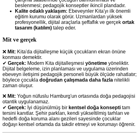
beslenmesi; pedagojik konseptler ikincil plandadır.
Kalite odaklı yaklaşım:
Ebeveynler Kita'yı ilk önemli
eğitim kurumu olarak görür. Uzmanlardan yüksek
profesyonellik, dijital araçlarla şeffaflık ve gerçek
ortak
tasarım (katılım)
talep eder.
Mit ve gerçek
❌
Mit:
Kita'da dijitalleşme küçük çocukların ekran önüne
konması demektir.
✔
Gerçek:
Modern Kita dijitalleşmesi
yönetime
yöneliktir.
Dijital belgeleme, izin planlaması ve uygulama üzerinden
ebeveyn iletişimi pedagojik personeli büyük ölçüde rahatlatır;
böylece çocukla
doğrudan çalışmada daha fazla
nitelikli
zaman oluşur.
❌
Mit:
Yoğun nüfuslu Hamburg'un ortasında doğa pedagojisi
otantik uygulanamaz.
✔
Gerçek:
İyi düşünülmüş bir
kentsel doğa konsepti
tam
tersini kanıtlar. Şehir parkları, kendi yükseltilmiş tarhları ve
hedefli doğa koruma alanı gezileri sayesinde çocuklar
doğayı kentsel ortamda da takdir etmeyi ve korumayı öğrenir.