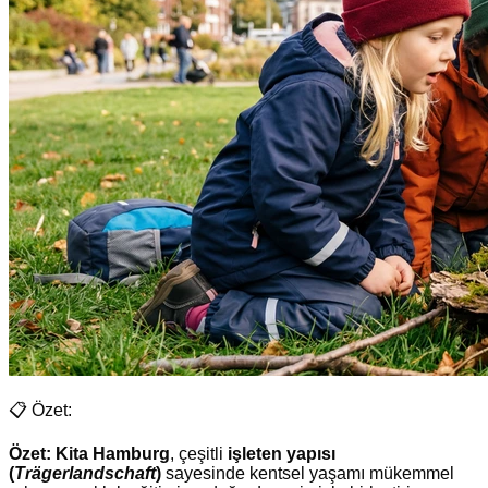
📋 Özet:
Özet:
Kita Hamburg
, çeşitli
işleten yapısı
(
Trägerlandschaft
)
sayesinde kentsel yaşamı mükemmel