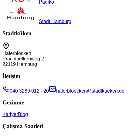
Pädiko
Stadt Hamburg
Stadtküken
Haferblöcken
Prachtnelkenweg 2
22119
Hamburg
İletişim
040 3289 012 - 20
haferbloecken@stadtkueken.de
Gezinme
Kariyer
Blog
Çalışma Saatleri