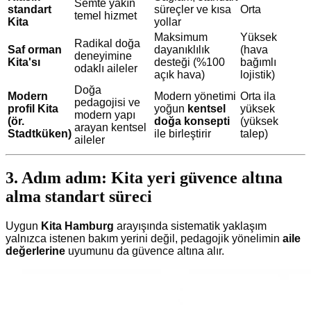
Semte yakın
standart
süreçler ve kısa
Orta
temel hizmet
Kita
yollar
Maksimum
Yüksek
Radikal doğa
Saf orman
dayanıklılık
(hava
deneyimine
Kita'sı
desteği (%100
bağımlı
odaklı aileler
açık hava)
lojistik)
Doğa
Modern
Modern yönetimi
Orta ila
pedagojisi ve
profil Kita
yoğun
kentsel
yüksek
modern yapı
(ör.
doğa konsepti
(yüksek
arayan kentsel
Stadtküken)
ile birleştirir
talep)
aileler
3. Adım adım: Kita yeri güvence altına
alma standart süreci
Uygun
Kita Hamburg
arayışında sistematik yaklaşım
yalnızca istenen bakım yerini değil, pedagojik yönelimin
aile
değerlerine
uyumunu da güvence altına alır.