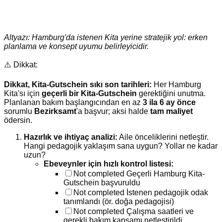
Altyazı: Hamburg'da istenen Kita yerine stratejik yol: erken
planlama ve konsept uyumu belirleyicidir.
⚠️ Dikkat:
Dikkat, Kita-Gutschein sıkı son tarihleri:
Her Hamburg
Kita'sı için
geçerli bir Kita-Gutschein
gerektiğini unutma.
Planlanan bakım başlangıcından en az
3 ila 6 ay önce
sorumlu
Bezirksamt
'a başvur; aksi halde
tam maliyet
ödersin.
Hazırlık ve ihtiyaç analizi:
Aile önceliklerini netleştir.
Hangi pedagojik yaklaşım sana uygun? Yollar ne kadar
uzun?
Ebeveynler için hızlı kontrol listesi:
Not completed
Geçerli Hamburg Kita-
Gutschein başvuruldu
Not completed
İstenen pedagojik odak
tanımlandı (ör. doğa pedagojisi)
Not completed
Çalışma saatleri ve
gerekli bakım kapsamı netleştirildi