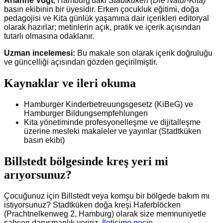
Arianne Vogt
, Hamburg'daki
Stadtküken (Die Natur-Kita)
basın ekibinin bir üyesidir. Erken çocukluk eğitimi, doğa
pedagojisi ve Kita günlük yaşamına dair içerikleri editoryal
olarak hazırlar; metinlerin açık, pratik ve içerik açısından
tutarlı olmasına odaklanır.
Uzman incelemesi:
Bu makale son olarak içerik doğruluğu
ve güncelliği açısından gözden geçirilmiştir.
Kaynaklar ve ileri okuma
Hamburger Kinderbetreuungsgesetz (KiBeG) ve
Hamburger Bildungsempfehlungen
Kita yönetiminde profesyonelleşme ve dijitalleşme
üzerine mesleki makaleler ve yayınlar (Stadtküken
basın ekibi)
Billstedt bölgesinde kreş yeri mi
arıyorsunuz?
Çocuğunuz için Billstedt veya komşu bir bölgede bakım mı
istiyorsunuz? Stadtküken doğa kreşi Haferblöcken
(Prachtnelkenweg 2, Hamburg) olarak size memnuniyetle
şahsen danışmanlık veririz.
İletişime geçin
.