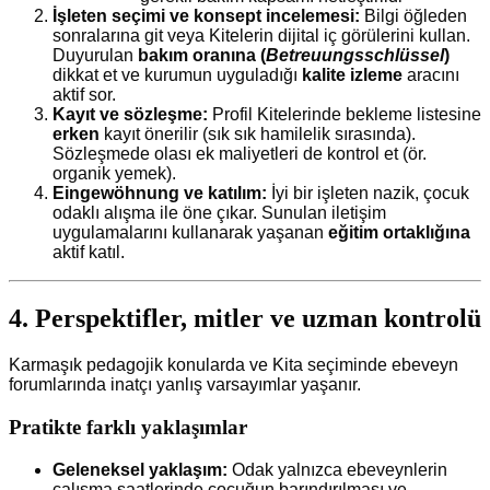
İşleten seçimi ve konsept incelemesi:
Bilgi öğleden
sonralarına git veya Kitelerin dijital iç görülerini kullan.
Duyurulan
bakım oranına (
Betreuungsschlüssel
)
dikkat et ve kurumun uyguladığı
kalite izleme
aracını
aktif sor.
Kayıt ve sözleşme:
Profil Kitelerinde bekleme listesine
erken
kayıt önerilir (sık sık hamilelik sırasında).
Sözleşmede olası ek maliyetleri de kontrol et (ör.
organik yemek).
Eingewöhnung ve katılım:
İyi bir işleten nazik, çocuk
odaklı alışma ile öne çıkar. Sunulan iletişim
uygulamalarını kullanarak yaşanan
eğitim ortaklığına
aktif katıl.
4. Perspektifler, mitler ve uzman kontrolü
Karmaşık pedagojik konularda ve Kita seçiminde ebeveyn
forumlarında inatçı yanlış varsayımlar yaşanır.
Pratikte farklı yaklaşımlar
Geleneksel yaklaşım:
Odak yalnızca ebeveynlerin
çalışma saatlerinde çocuğun barındırılması ve