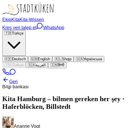
Ekip
Kita
Kita-Wissen
Kreş yeri talep et
WhatsApp
🇹🇷
Türkçe
🇩🇪
Deutsch
🇬🇧
English
🇦🇱
Shqip
🇺🇦
Українська
🇹🇷
Türkçe
🇸🇦
العربية
🇮🇳
हिन्दी
Geri
Bilgi bankası
Kita Hamburg – bilmen gereken her şey ·
Haferblöcken, Billstedt
Arianne Vogt