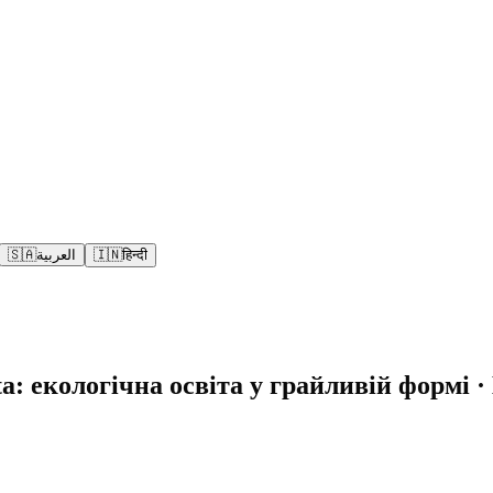
🇸🇦
العربية
🇮🇳
हिन्दी
 екологічна освіта у грайливій формі · H