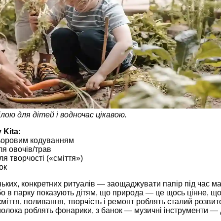
ою для дітей і водночас цікавою.
Kita:
льоровим кодуванням
ля овочів/трав
я творчості («сміття»)
ок
ьких, конкретних ритуалів — заощаджувати папір під час ма
о в парку показують дітям, що природа — це щось цінне, що
іття, поливання, творчість і ремонт роблять сталий розвит
молока роблять фонарики, з банок — музичні інструменти — 