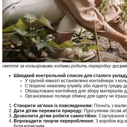
сміття за кольоровими кодами робить переробку зрозуміл
Швидкий контрольний список для сталого укладу 
У групній кімнаті встановлено контейнери з ко
Створено невелику клумбу або підняту грядку д
Облаштовано контейнер для збору матеріалів дл
Організовано полицю обміну для одягу чи іграш
Створити зв'язок із повсякденням:
Почніть з мален
Дати дітям пережити природу:
Прогулянки лісом аб
Дозволити дітям робити самостійно:
Сортування см
Впровадити творче перероблення:
З коробок від 
бути корисним.