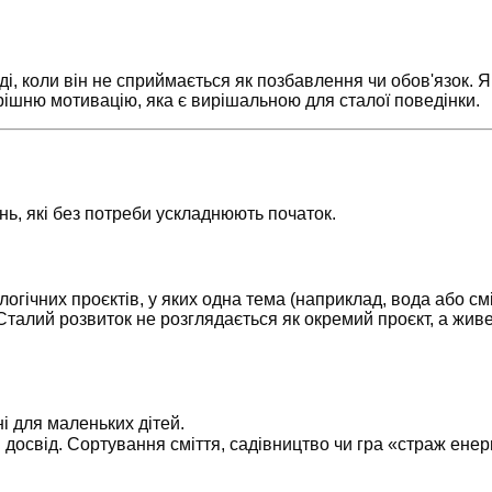
, коли він не сприймається як позбавлення чи обов'язок. Я
трішню мотивацію, яка є вирішальною для сталої поведінки.
ень, які без потреби ускладнюють початок.
логічних проєктів, у яких одна тема (наприклад, вода або см
талий розвиток не розглядається як окремий проєкт, а живе
і для маленьких дітей.
досвід. Сортування сміття, садівництво чи гра «страж енергі