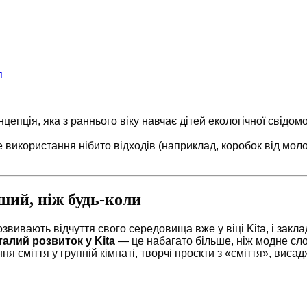
я
цепція, яка з раннього віку навчає дітей екологічної свідомо
використання нібито відходів (наприклад, коробок від моло
ший, ніж будь-коли
звивають відчуття свого середовища вже у віці Kita, і закла
талий розвиток у Kita
— це набагато більше, ніж модне слов
я сміття у групній кімнаті, творчі проєкти з «сміття», виса