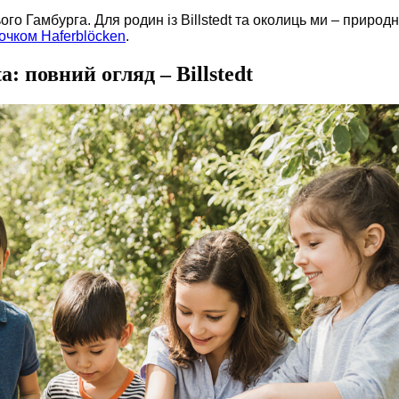
ого Гамбурга. Для родин із Billstedt та околиць ми – природ
очком Haferblöcken
.
: повний огляд – Billstedt