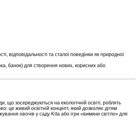
сті, відповідальності та сталої поведінки як природної
ка, банок) для створення нових, корисних або
ди, що зосереджуються на екологічній освіті, роблять
о: це живий освітній концепт, який дозволяє дітям
джування овочів у саду Kita або ігри «вимкни світло» для