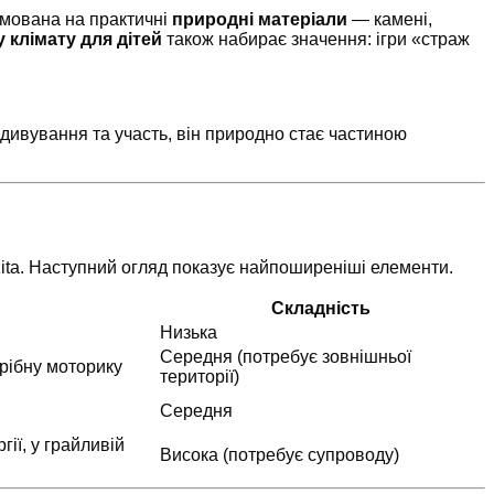
рямована на практичні
природні матеріали
— камені,
у клімату для дітей
також набирає значення: ігри «страж
здивування та участь, він природно стає частиною
ita. Наступний огляд показує найпоширеніші елементи.
Складність
Низька
Середня (потребує зовнішньої
рібну моторику
території)
Середня
гії, у грайливій
Висока (потребує супроводу)