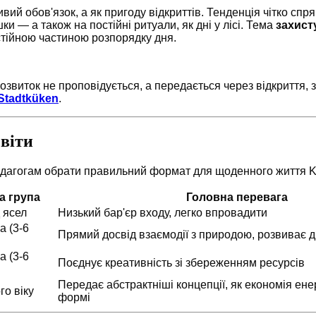
вий обов'язок, а як пригоду відкриттів. Тенденція чітко сп
и — а також на постійні ритуали, як дні у лісі. Тема
захист
остійною частиною розпорядку дня.
озвиток не проповідується, а передається через відкриття, 
Stadtküken
.
світи
педагогам обрати правильний формат для щоденного життя K
а група
Головна перевага
д ясел
Низький бар'єр входу, легко впровадити
а (3-6
Прямий досвід взаємодії з природою, розвиває д
а (3-6
Поєднує креативність зі збереженням ресурсів
Передає абстрактніші концепції, як економія енер
го віку
формі