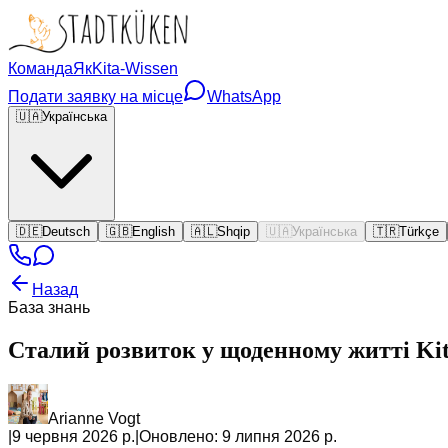
Команда
Як
Kita-Wissen
Подати заявку на місце
WhatsApp
🇺🇦
Українська
🇩🇪
Deutsch
🇬🇧
English
🇦🇱
Shqip
🇺🇦
Українська
🇹🇷
Türkçe
Назад
База знань
Сталий розвиток у щоденному житті Kita:
Arianne Vogt
|
9 червня 2026 р.
|
Оновлено:
9 липня 2026 р.