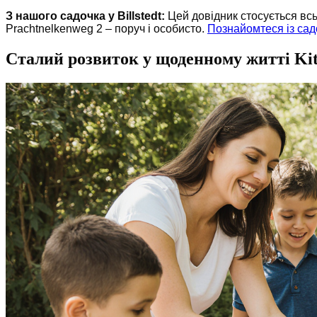
З нашого садочка у Billstedt:
Цей довідник стосується всь
Prachtnelkenweg 2 – поруч і особисто.
Познайомтеся із сад
Сталий розвиток у щоденному житті Kita