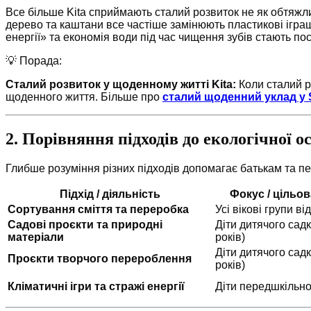
Все більше Kita сприймають сталий розвиток не як обтяжли
дерево та каштани все частіше замінюють пластикові іграшк
енергії» та економія води під час чищення зубів стають п
💡 Порада:
Сталий розвиток у щоденному житті Kita:
Коли сталий р
щоденного життя. Більше про
сталий щоденний уклад у 
2. Порівняння підходів до екологічної о
Глибше розуміння різних підходів допомагає батькам та 
Підхід / діяльність
Фокус / цільов
Сортування сміття та переробка
Усі вікові групи ві
Садові проєкти та природні
Діти дитячого садк
матеріали
років)
Діти дитячого садк
Проєкти творчого перероблення
років)
Кліматичні ігри та стражі енергії
Діти передшкільно