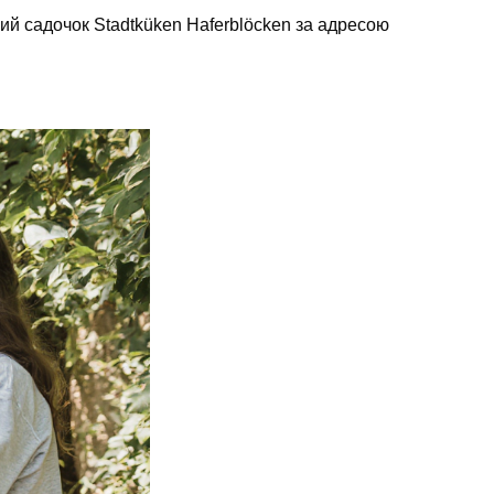
ний садочок Stadtküken Haferblöcken за адресою