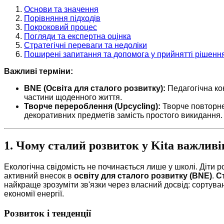
Основи та значення
Порівняння підходів
Покроковий процес
Погляди та експертна оцінка
Стратегічні переваги та недоліки
Поширені запитання та допомога у прийнятті рішенн
Важливі терміни:
BNE (Освіта для сталого розвитку):
Педагогічна кон
частини щоденного життя.
Творче перероблення (Upcycling):
Творче повторне 
декоративних предметів замість простого викидання.
1. Чому сталий розвиток у Kita важливі
Екологічна свідомість не починається лише у школі. Діти ро
активний внесок в
освіту для сталого розвитку (BNE)
.
С
найкраще зрозуміти зв'язки через власний досвід: сортуванн
економії енергії.
Розвиток і тенденції