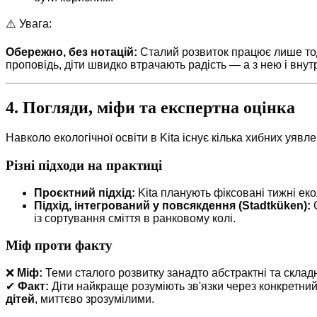
⚠️ Увага:
Обережно, без нотацій:
Сталий розвиток працює лише тоді
проповідь, діти швидко втрачають радість — а з нею і вну
4. Погляди, міфи та експертна оцінка
Навколо екологічної освіти в Kita існує кілька хибних уявл
Різні підходи на практиці
Проєктний підхід:
Kita планують фіксовані тижні еко
Підхід, інтегрований у повсякдення (Stadtküken):
С
із сортування сміття в ранковому колі.
Міф проти факту
❌
Міф:
Теми сталого розвитку занадто абстрактні та складн
✔
Факт:
Діти найкраще розуміють зв'язки через конкретний 
дітей
, миттєво зрозумілими.