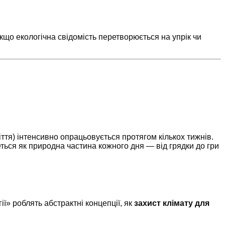
кщо екологічна свідомість перетворюється на упрік чи
іття) інтенсивно опрацьовується протягом кількох тижнів.
ться як природна частина кожного дня — від грядки до гри
ї» роблять абстрактні концепції, як
захист клімату для