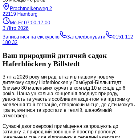
Prachtnelkenweg 2
22119
Hamburg
Mo-Fr 07:00-17:00
З
Літо 2026
Записатися на екскурсію
Зателефонувати
0151 112
180 32
Ваш природний дитячий садок
Haferblöcken у Billstedt
З літа 2026 року ми раді вітати в нашому новому
дитячому садку Haferblöcken у Гамбурзі-Білльштедті
близько 80 маленьких курчат віком від 10 місяців до 6
років. Наша унікальна концепція поєднує природу,
уважність та участь з особливим акцентом на підтримку
мовлення та інтеграцію, створюючи місце, де діти можуть
грати, вчитися та зростати в теплій, шанобливій
атмосфері.
Сучасні двоповерхові приміщення запрошують до
затишку, а природний зовнішній простір пропонує
ідеальне місце для відпочинку в середині кварталу.