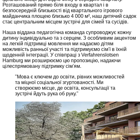
Розташований прямо біля входу в квартал і в
безпосередній близькості від квартального ігрового
майданчика площею близько 4 000 м², наш дитячий садок
стає центральним місцем зустрічі для сімей та сусідів.
Наша віддана педагогічна команда супроводжує кожну
дитину індивідуально та з серцем. З особливим акцентом
на легкій підтримці мовлення ми надаємо дітям
можливість ранньої участі та підтримуємо сім'ї в їхній
щоденній інтеграції. У співпраці з Verfahrenslotsen
Hamburg ми розширюємо цю пропозицію, надаючи
цілеспрямовану підтримку сім'ям.
"
Мова є ключем до освіти, рівних можливостей
та міцної соціальної згуртованості. Ми
створюємо місце, де освіта, консультації та
зустрічі йдуть рука об руку.
"