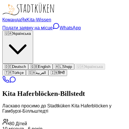
Команда
Як
Kita-Wissen
Подати заявку на місце
WhatsApp
🇺🇦
Українська
🇩🇪
Deutsch
🇬🇧
English
🇦🇱
Shqip
🇺🇦
Українська
🇹🇷
Türkçe
🇸🇦
العربية
🇮🇳
हिन्दी
Kita
Haferblöcken-Billstedt
Ласкаво просимо до Stadtküken Kita Haferblöcken у
Гамбурзі-Білльштедті
80
Дітей
10 місяців - 6 років